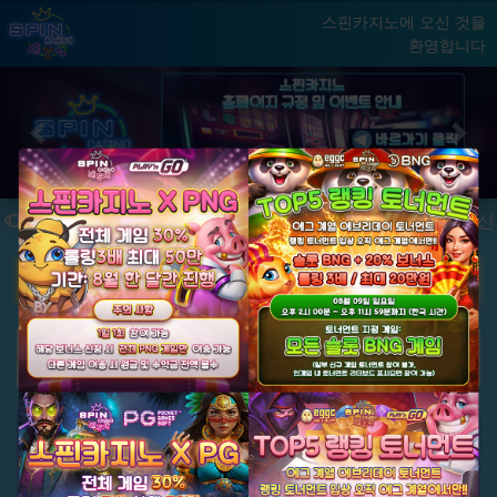
스핀카지노에 오신 것을
환영합니다
홈
게임
빅윈 클럽
닫기
Previous
Next
★ 국내 최초, 국내 슬롯 1등 에그계열 ★
★ 신