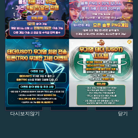
다시보지않기
닫기