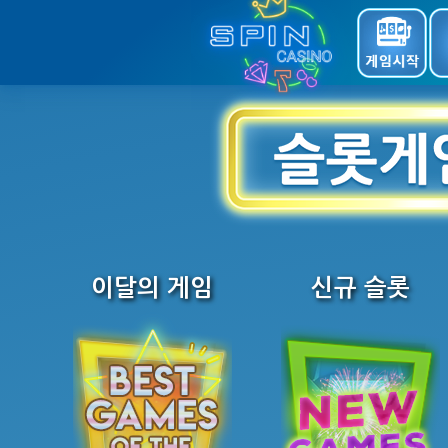
이달의 게임
신규 슬롯