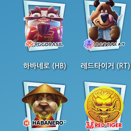
하바네로 (HB)
레드타이거 (RT)