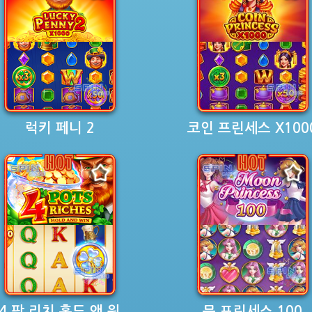
럭키 페니 2
코인 프린세스 X100
4 팟 리치 홀드 앤 윈
문 프린세스 100