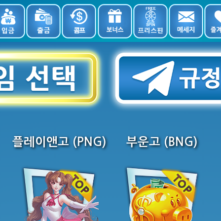
플레이앤고 (PNG)
부운고 (BNG)