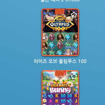
라이즈 오브 올림푸스 100