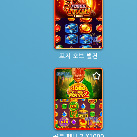
포지 오브 벌컨
골든 페니 2 X1000