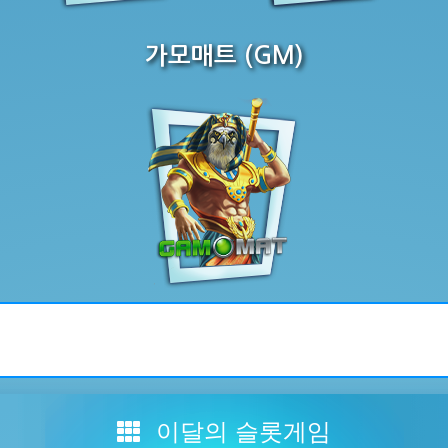
가모매트 (GM)
이달의 슬롯게임