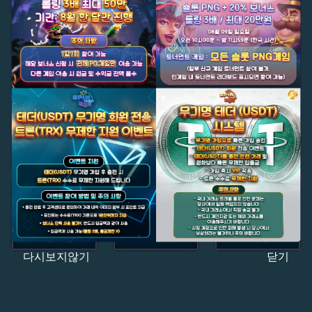
다시보지않기
닫기