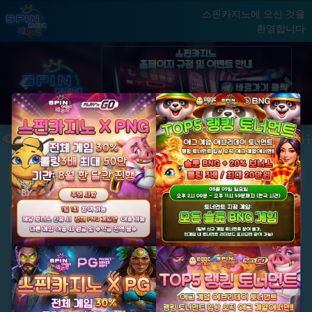
스핀카지노에 오신 것을
환영합니다
홈
게임
빅윈 클럽
닫기
Previous
Next
★ 국내 최초, 국내 슬롯 1등 에그계열 ★
★ 신규