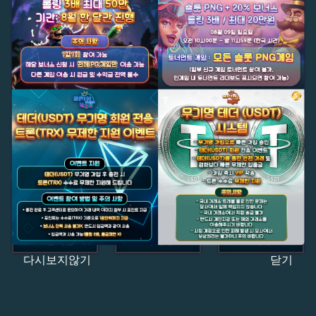
다시보지않기
닫기